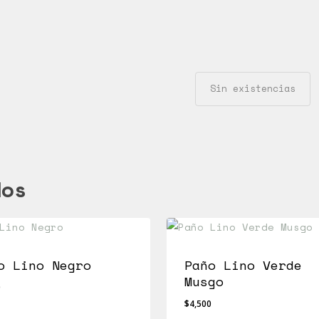
Sin existencias
dos
o Lino Negro
Paño Lino Verde
Musgo
0
$
4,500
00
$
4,500