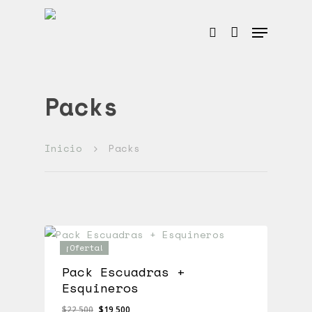
Hit enter to search or ESC to close
Packs
Inicio
Packs
¡Oferta!
Pack Escuadras +
Esquineros
El
El
$
22,500
$
19,500