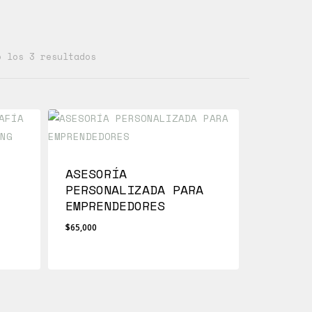
Ordenado
o los 3 resultados
por
precio:
bajo
a
alto
ASESORÍA
PERSONALIZADA PARA
EMPRENDEDORES
$
65,000
$
65,000