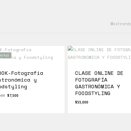
Mostrand
erta!
OOK-Fotografía
CLASE ONLINE DE
stronómica y
FOTOGRAFÍA
odstyling
GASTRONÓMICA Y
FOODSTYLING
El
El
500
$
7,500
precio
precio
$
55,000
El
,500
$
55,000
original
actual
cio
Precio
ginal
Actual
era:
es:
:
Es:
,500.
$7,500.
$12,500.
$7,500.