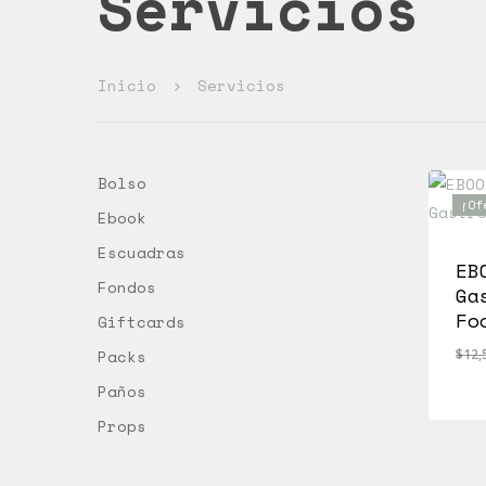
Servicios
Inicio
Servicios
Bolso
¡Of
Ebook
Escuadras
EB
Fondos
Ga
Fo
Giftcards
Packs
$
12,
Paños
El
$
7
Pre
Ori
Props
Era
$12