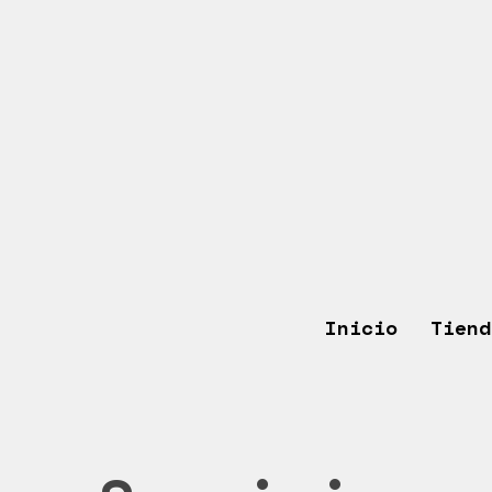
Hit enter to search or ESC to close
Inicio
Tiend